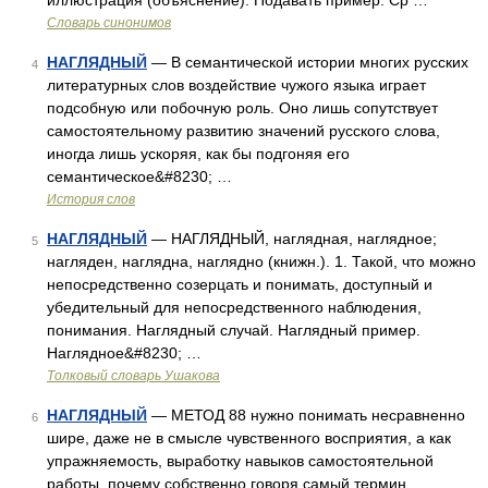
иллюстрация (объяснение). Подавать пример. Ср …
Словарь синонимов
НАГЛЯДНЫЙ
— В семантической истории многих русских
4
литературных слов воздействие чужого языка играет
подсобную или побочную роль. Оно лишь сопутствует
самостоятельному развитию значений русского слова,
иногда лишь ускоряя, как бы подгоняя его
семантическое&#8230; …
История слов
НАГЛЯДНЫЙ
— НАГЛЯДНЫЙ, наглядная, наглядное;
5
нагляден, наглядна, наглядно (книжн.). 1. Такой, что можно
непосредственно созерцать и понимать, доступный и
убедительный для непосредственного наблюдения,
понимания. Наглядный случай. Наглядный пример.
Наглядное&#8230; …
Толковый словарь Ушакова
НАГЛЯДНЫЙ
— МЕТОД 88 нужно понимать несравненно
6
шире, даже не в смысле чувственного восприятия, а как
упражняемость, выработку навыков самостоятельной
работы, почему собственно говоря самый термин