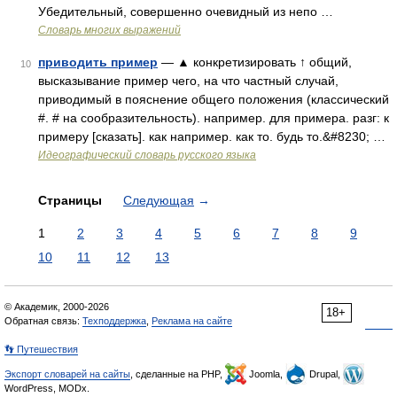
Убедительный, совершенно очевидный из непо …
Словарь многих выражений
приводить пример
— ▲ конкретизировать ↑ общий,
10
высказывание пример чего, на что частный случай,
приводимый в пояснение общего положения (классический
#. # на сообразительность). например. для примера. разг: к
примеру [сказать]. как например. как то. будь то.&#8230; …
Идеографический словарь русского языка
Страницы
Следующая
→
1
2
3
4
5
6
7
8
9
10
11
12
13
© Академик, 2000-2026
18+
Обратная связь:
Техподдержка
,
Реклама на сайте
👣 Путешествия
Экспорт словарей на сайты
, сделанные на PHP,
Joomla,
Drupal,
WordPress, MODx.