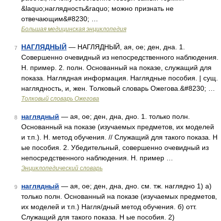
&laquo;наглядность&raquo; можно признать не
отвечающим&#8230; …
Большая медицинская энциклопедия
НАГЛЯДНЫЙ
— НАГЛЯДНЫЙ, ая, ое; ден, дна. 1.
7
Совершенно очевидный из непосредственного наблюдения.
Н. пример. 2. полн. Основанный на показе, служащий для
показа. Наглядная информация. Наглядные пособия. | сущ.
наглядность, и, жен. Толковый словарь Ожегова.&#8230; …
Толковый словарь Ожегова
наглядный
— ая, ое; ден, дна, дно. 1. только полн.
8
Основанный на показе (изучаемых предметов, их моделей
и т.п.). Н. метод обучения. // Служащий для такого показа. Н
ые пособия. 2. Убедительный, совершенно очевидный из
непосредственного наблюдения. Н. пример …
Энциклопедический словарь
наглядный
— ая, ое; ден, дна, дно. см. тж. наглядно 1) а)
9
только полн. Основанный на показе (изучаемых предметов,
их моделей и т.п.) Нагля/дный метод обучения. б) отт.
Служащий для такого показа. Н ые пособия. 2)